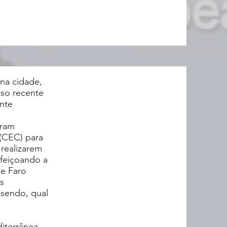
na cidade,
sso recente
ente
tram
 (CEC) para
realizarem
rfeiçoando a
e Faro
s
 sendo, qual
iterrânea.