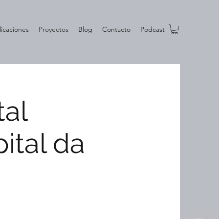
licaciones
Proyectos
Blog
Contacto
Podcast
tal
pital da