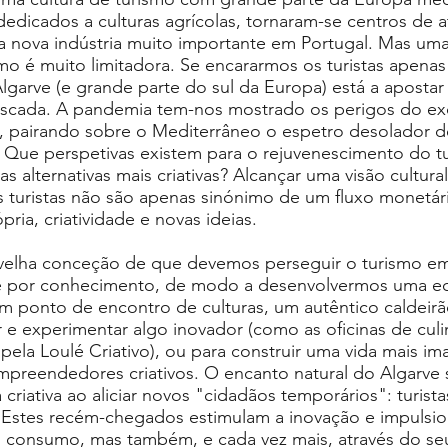
dicados a culturas agrícolas, tornaram-se centros de a
a nova indústria muito importante em Portugal. Mas uma
o é muito limitadora. Se encararmos os turistas apen
lgarve (e grande parte do sul da Europa) está a aposta
iscada. A pandemia tem-nos mostrado os perigos do ex
, pairando sobre o Mediterrâneo o espetro desolador d
. Que perspetivas existem para o rejuvenescimento do t
 alternativas mais criativas? Alcançar uma visão cultura
 turistas não são apenas sinónimo de um fluxo monetár
ia, criatividade e novas ideias.
velha conceção de que devemos perseguir o turismo e
te por conhecimento, de modo a desenvolvermos uma 
um ponto de encontro de culturas, um autêntico caldeirão
r e experimentar algo inovador (como as oficinas de culin
pela Loulé Criativo), ou para construir uma vida mais ima
mpreendedores criativos. O encanto natural do Algarve s
riativa ao aliciar novos "cidadãos temporários": turista
. Estes recém-chegados estimulam a inovação e impulsi
 consumo, mas também, e cada vez mais, através do se