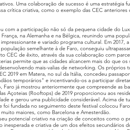
iativos. Uma colaboração de sucesso é uma estratégia 
a crítica criativa, como o exemplo das CEC anteriores
 com a participação não só da pequena cidade do Lu
rança, na Alemanha e na Bélgica, reunindo uma popula
impressionante e variado programa cultural. Em 2017, a
 população semelhante à de Faro, conseguiu ultrapassar
nto CEC de êxito, através da sua colaboração com parce
cerias permite que as cidades alcancem mais do que os 
 desenvolvendo mais-valias de networking. Os próprios tu
EC 2019 em Matera, no sul da Itália, concedeu passapor
adãos temporários" e incentivando-os a participar diret
sto, Faro já mostrou anteriormente que compreende as b
l das Açoteias (Rooftops) de 2019 proporcionou aos resid
idade e gerou uma publicidade considerável. Acima de t
foi fundada no seguimento deste festival colocou Faro
s muito maiores, como Barcelona e Amesterdão.
eu potencial criativo na criação de conceitos como o p
 inesperada e criativa de um dos efeitos secundários d