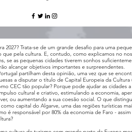
ura 2027? Trata-se de um grande desafio para uma peque
o que pela cultura. E, contudo, como explicamos no no
eams, se as pequenas cidades tiverem sonhos suficientem
ão alcançar objetivos importantes e surpreendentes.
Portugal partilham desta opinião, uma vez que se encon
esas a disputar o título de Capital Europeia da Cultura
omo CEC tão popular? Porque pode ajudar as cidades a 
mpulso cultural e criativo, estimulando a economia, ape
r, ou aumentando a sua coesão social. O que distingu
como capital do Algarve, uma das regiões turísticas mai
smo é responsável por 80% da economia de Faro - assim
ltura?
uma cultura de turismo com grande parte da Europa med