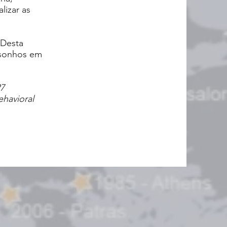
lizar as
 Desta
 sonhos em
27
ehavioral