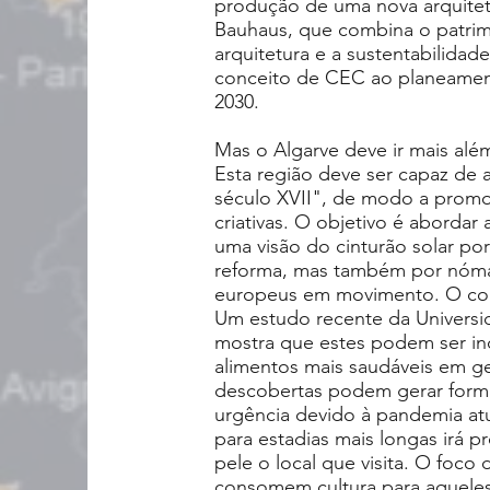
produção de uma nova arquitetu
Bauhaus, que combina o patrim
arquitetura e a sustentabilidad
conceito de CEC ao planeament
2030.
Mas o Algarve deve ir mais além
Esta região deve ser capaz de
século XVII", de modo a promo
criativas. O objetivo é abordar
uma visão do cinturão solar po
reforma, mas também por nómad
europeus em movimento. O cont
Um estudo recente da Universid
mostra que estes podem ser inc
alimentos mais saudáveis em ge
descobertas podem gerar formas
urgência devido à pandemia atu
para estadias mais longas irá p
pele o local que visita. O foc
consomem cultura para aqueles