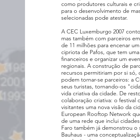
como produtores culturais e cr
para o desenvolvimento de mass
selecionadas pode atestar.
A CEC Luxemburgo 2007 contou
mas também com parceiros em F
de 11 milhões para encenar um 
cipriota de Pafos, que tem uma
financeiros e organizar um eve
regionais. A construção de par
recursos permitiriam por si só,
podem tornar-se parceiros: a C
seus turistas, tornando-os "cid
vida criativa da cidade. De re
colaboração criativa: o festiva
visitantes uma nova visão da c
European Rooftop Network que 
de uma rede que inclui cidade
Faro também já demonstrou o s
Bauhaus - uma conceptualização