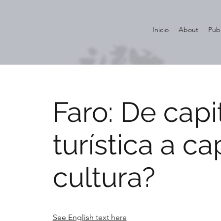
Inicio
About
Pub
Faro: De capi
turística a ca
cultura?
See English text here