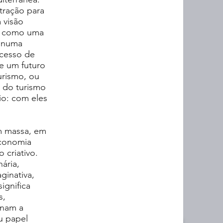
tração para
 visão
as como uma
r numa
cesso de
e um futuro
urismo, ou
l do turismo
io: com eles
m massa, em
economia
 criativo.
ária,
ginativa,
ignifica
s,
onam a
u papel