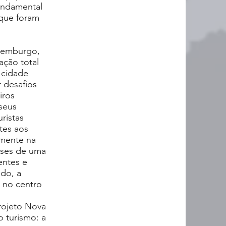
fundamental
 que foram
xemburgo,
ção total
 cidade
 desafios
iros
seus
ristas
tes aos
amente na
ases de uma
entes e
udo, a
 no centro
rojeto Nova
o turismo: a