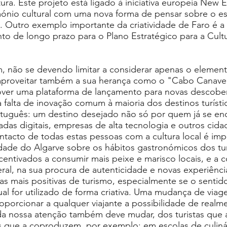
ra. Este projeto está ligado à iniciativa europeia New
ónio cultural com uma nova forma de pensar sobre o e
e. Outro exemplo importante da criatividade de Faro é a
o de longo prazo para o Plano Estratégico para a Cult
, não se devendo limitar a considerar apenas o elemento
 aproveitar também a sua herança como o "Cabo Canave
ver uma plataforma de lançamento para novas descobe
 a falta de inovação comum à maioria dos destinos turíst
rtuguês: um destino desejado não só por quem já se en
as digitais, empresas de alta tecnologia e outros cida
acto de todas estas pessoas com a cultura local é imp
ade do Algarve sobre os hábitos gastronómicos dos tur
entivados a consumir mais peixe e marisco locais, e a 
ral, na sua procura de autenticidade e novas experiênci
 mais positivas de turismo, especialmente se o sentid
al for utilizado de forma criativa. Uma mudança de viag
roporcionar a qualquer viajante a possibilidade de realme
o da nossa atenção também deve mudar, dos turistas que
 que a coproduzem, por exemplo: em escolas de culinár