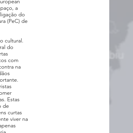
 European
spaço, a
 ligação do
ura (PeC) de
 cultural.
ral do
rtas
icos com
contra na
dãos
ortante.
istas
comer
as. Estas
o de
ens curtas
nte viver na
 apenas
ia,