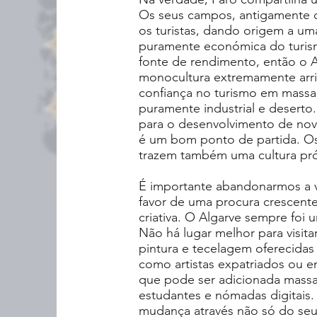
Os seus campos, antigamente de
os turistas, dando origem a um
puramente económica do turism
fonte de rendimento, então o A
monocultura extremamente arr
confiança no turismo em massa
puramente industrial e deserto
para o desenvolvimento de novas
é um bom ponto de partida. Os
trazem também uma cultura própr
É importante abandonarmos a 
favor de uma procura crescen
criativa. O Algarve sempre foi 
Não há lugar melhor para visita
pintura e tecelagem oferecidas 
como artistas expatriados ou e
que pode ser adicionada massa c
estudantes e nómadas digitais
mudança através não só do seu